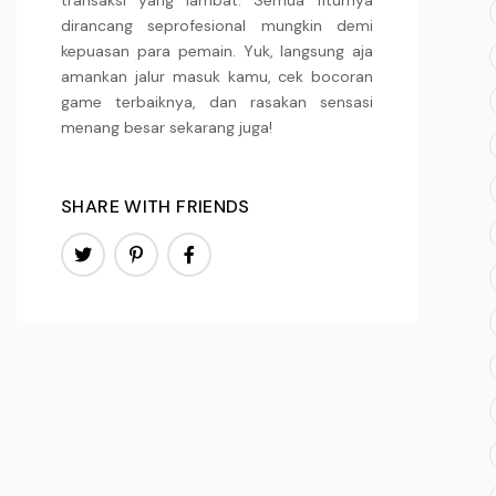
transaksi yang lambat. Semua fiturnya
dirancang seprofesional mungkin demi
kepuasan para pemain. Yuk, langsung aja
amankan jalur masuk kamu, cek bocoran
game terbaiknya, dan rasakan sensasi
menang besar sekarang juga!
SHARE WITH FRIENDS