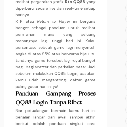
melihat pergerakan grafik
Rtp QQ88
yang
diperbarui secara live dan real-time setiap
harinya.
RTP atau
Return to Player
ini berguna
banget sebagai panduan untuk melihat
permainan mana yang peluang
menangnya lagi tinggi hari ini. Kalau
persentase sebuah game lagi menyentuh
angka di atas 95% atau berwarna hijau, itu
tandanya game tersebut lagi royal banget
bagi-bagi scatter dan perkalian besar. Jadi
sebelum melakukan QQ88 Login, pastikan
kamu udah mengantongi daftar game
paling gacor hari ini ya!
Panduan Gampang Proses
QQ88 Login Tanpa Ribet
Biar petualangan bermain kamu hari ini
berjalan lancar dari awal sampai akhir,
berikut adalah panduan singkat cara