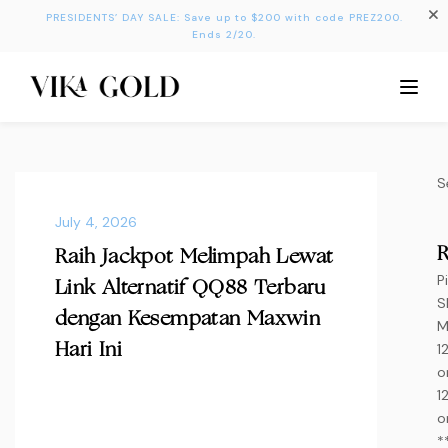
PRESIDENTS’ DAY SALE: Save up to $200 with code PREZ200.
Ends 2/20.
S
July 4, 2026
R
Raih Jackpot Melimpah Lewat
P
Link Alternatif QQ88 Terbaru
S
dengan Kesempatan Maxwin
M
1
Hari Ini
o
1
o
*