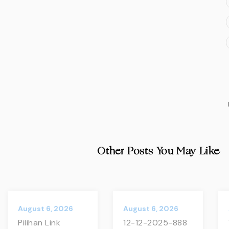
Other Posts You May Like
August 6, 2026
August 6, 2026
Pilihan Link
12-12-2025-888