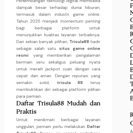
Perkembangan teknologi digital membawa
dampak besar terhadap dunia hiburan,
termasuk dalam industri game online.
Tahun 2025 menjadi momentum penting
bagi berbagai platform untuk
menunjukkan kualitas layanan terbaiknya.
Dari sekian banyak pilihan,
Trisula88
hadir
sebagai salah satu
situs game online
resmi
yang memberikan pengalaman
D
bermain seru sekaligus peluang nyata
untuk meraih jackpot cuan dengan cara
B
cepat dan aman. Dengan reputasi yang
semakin solid,
trisula 88
terus
membuktikan diri sebagai platform pilihan
A
para pemain.
Daftar Trisula88 Mudah dan
Praktis
Untuk menikmati berbagai layanan
unggulan, pemain perlu melakukan
Daftar
A