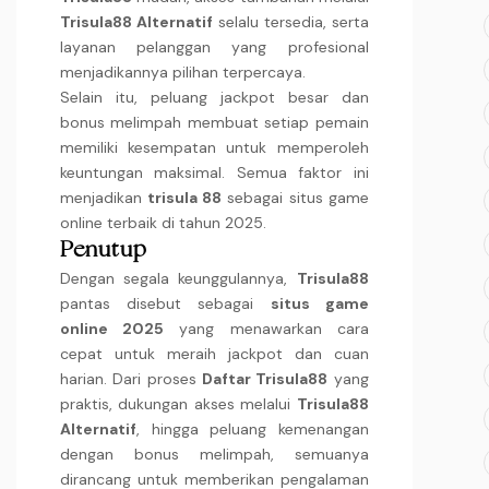
Trisula88 Alternatif
selalu tersedia, serta
layanan pelanggan yang profesional
menjadikannya pilihan terpercaya.
Selain itu, peluang jackpot besar dan
bonus melimpah membuat setiap pemain
memiliki kesempatan untuk memperoleh
keuntungan maksimal. Semua faktor ini
menjadikan
trisula 88
sebagai situs game
online terbaik di tahun 2025.
Penutup
Dengan segala keunggulannya,
Trisula88
pantas disebut sebagai
situs game
online 2025
yang menawarkan cara
cepat untuk meraih jackpot dan cuan
harian. Dari proses
Daftar Trisula88
yang
praktis, dukungan akses melalui
Trisula88
Alternatif
, hingga peluang kemenangan
dengan bonus melimpah, semuanya
dirancang untuk memberikan pengalaman