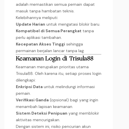
adalah memastikan semua pemain dapat
masuk tanpa hambatan teknis.
Kelebihannya meliputi:
Update Harian
untuk mengatasi blokir baru.
Kompatibel di Semua Perangkat
tanpa
perlu aplikasi tambahan.
Kecepatan Akses Tinggi
sehingga
permainan berjalan lancar tanpa lag.
Keamanan Login di Trisula88
Keamanan merupakan prioritas utama
Trisula88. Oleh karena itu, setiap proses login
dilengkapi:
Enkripsi Data
untuk melindungi informasi
pemain.
Verifikasi Ganda
(opsional) bagi yang ingin
menambah lapisan keamanan.
Sistem Deteksi Penipuan
yang memblokir
aktivitas mencurigakan.
Dengan sistem ini, risiko pencurian akun