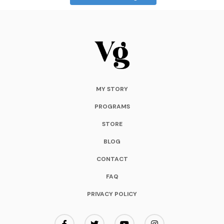
MY STORY
PROGRAMS
STORE
BLOG
CONTACT
FAQ
PRIVACY POLICY