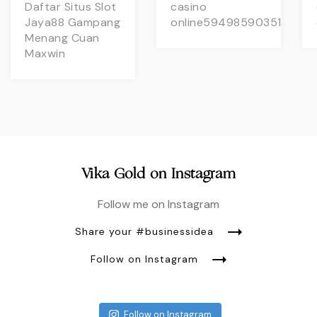
Daftar Situs Slot
casino
Jaya88 Gampang
online594985903517
Menang Cuan
Maxwin
Vika Gold on Instagram
Follow me on Instagram
Share your #businessidea
Follow on Instagram
Follow on Instagram