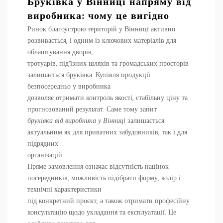
Бруківка у Вінниці напряму від
виробника: чому це вигідно
Ринок благоустрою територій у Вінниці активно
розвивається, і одним із ключових матеріалів для
облаштування дворів,
тротуарів, під’їзних шляхів та громадських просторів
залишається бруківка. Купівля продукції
безпосередньо у виробника
дозволяє отримати контроль якості, стабільну ціну та
прогнозований результат. Саме тому запит
бруківка від виробника у Вінниці
залишається
актуальним як для приватних забудовників, так і для
підрядних
організацій.
Пряме замовлення означає відсутність націнок
посередників, можливість підібрати форму, колір і
технічні характеристики
під конкретний проєкт, а також отримати професійну
консультацію щодо укладання та експлуатації. Це