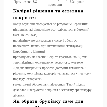
Промислова
80
30+ років
промзони
Колірні рішення та естетика
покриття
Колір бруківки формується за рахунок мінеральних
пігментів, які рівномірно розподіляються в бетонній
масі. Це означає,
що відтінок не стирається з часом і зберігає
насиченість навіть при інтенсивній експлуатації.
Виробники у Вінниці
пропонують як класичні сірі та графітові тони, так і
теплі відтінки коричневого, червоного, жовтого.
Для дизайнерських проєктів доступні комбіновані
рішення, коли кілька кольорів укладаються у певному
порядку, створюючи
геометричні або довільні візерунки. Такий підхід
дозволяє інтегрувати покриття в загальну архітектуру
ділянки.
Як обрати бруківку саме для