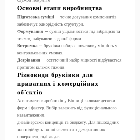
служби покриття.
Основні етапи виробництва
Підготовка суміші
— точне дозування компонентів
забезпечує однорідність структури.
Формування
— суміш ущільнюється під вібрацією та
тиском, набуваючи заданої форми.
Витримка
— бруківка набирає початкову міцність у
контрольованих умовах.
Дозрівання
— остаточний набір міцності відбувається
протягом кількох тижнів.
Різновиди бруківки для
приватних і комерційних
об’єктів
Асортимент виробників у Вінниці включає десятки
форм і фактур. Вибір залежить від функціонального
навантаження,
дизайнерської концепції та бюджету. Для пішохідних
зон підійдуть тонші елементи з декоративною
поверхнею, тоді як для