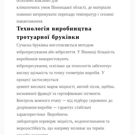
особливо важливо для
кліматичних умов Вінницької області, де матеріали
повинні витримувати перепади температур і сезонні
навантаження.
Технологія виробництва
тротуарної бруківки
Сучасна бруківка виготовляється методом
вібропресування або вібролиття. У Вінниці більшість
виробників використовують
вібропресування, оскільки ця технологія забезпечує
високу щільність та точну геометрію виробів. У
процесі застосовується
цемент високих марок міцності, митий пісок, щебінь
визначеної фракції та сертифіковані пігменти.
Контроль кожного етапу — від підбору сировини до
дозрівання виробів — гарантує стабільні
характеристики. Виробнича
лабораторія перевіряє міцність, водопоглинання та
морозостійкість, що напряму впливає на термін