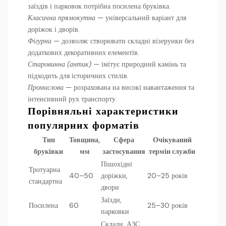
заїздів і парковок потрібна посилена бруківка.
Класична прямокутна
— універсальний варіант для
доріжок і дворів.
Фігурна
— дозволяє створювати складні візерунки без
додаткових декоративних елементів.
Старовинна (антик)
— імітує природний камінь та
підходить для історичних стилів.
Промислова
— розрахована на високі навантаження та
інтенсивний рух транспорту.
Порівняльні характеристики
популярних форматів
Тип
Товщина,
Сфера
Очікуваний
бруківки
мм
застосування
термін служби
Пішохідні
Тротуарна
40–50
доріжки,
20–25 років
стандартна
двори
Заїзди,
Посилена
60
25–30 років
парковки
Склади, АЗС,