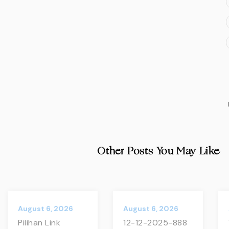
Other Posts You May Like
August 6, 2026
August 6, 2026
Pilihan Link
12-12-2025-888