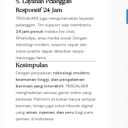
5. Layanan Pelanggan
Responsif 24 Jam
TRISUALA88 juga mengutamakan layanan
pelanggan. Tim support siap membantu
24 jam penuh
melalui live chat,
WhatsApp, atau media sosial. Dengan
teknologi modern, respons cepat dan
solusi praktis dapat diberikan tanpa
menunggu lama.
Kesimpulan
Dengan perpaduan
teknologi modern,
keamanan tinggi, dan pengalaman
bermain yang interaktif
, TRISUALA88
menghadirkan sensasi game online yang
berbeda. Platform ini bukan hanya tempat
bermain, tetapi juga solusi hiburan digital
yang
aman, nyaman, dan seru
bagi para
pemain di Indonesia.