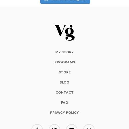
MY STORY
PROGRAMS
STORE
BLOG
CONTACT
FAQ
PRIVACY POLICY