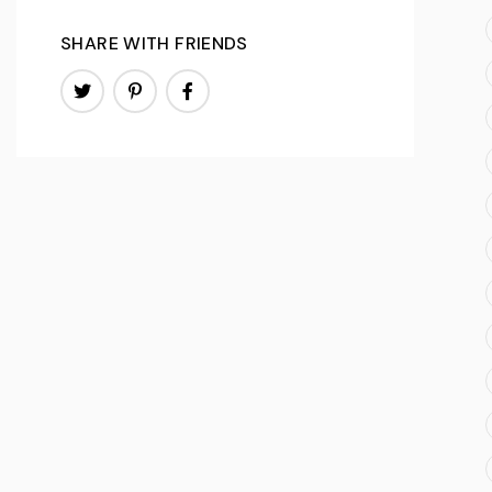
SHARE WITH FRIENDS