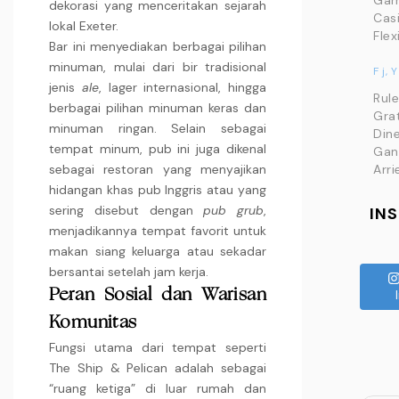
Ga
dekorasi yang menceritakan sejarah
Cas
lokal Exeter.
Flex
Bar ini menyediakan berbagai pilihan
minuman, mulai dari bir tradisional
F j, Y
jenis
ale
, lager internasional, hingga
Rul
berbagai pilihan minuman keras dan
Grat
minuman ringan. Selain sebagai
Din
tempat minum, pub ini juga dikenal
Gan
sebagai restoran yang menyajikan
Arri
hidangan khas pub Inggris atau yang
sering disebut dengan
pub grub
,
IN
menjadikannya tempat favorit untuk
makan siang keluarga atau sekadar
bersantai setelah jam kerja.
Peran Sosial dan Warisan
Komunitas
Fungsi utama dari tempat seperti
The Ship & Pelican adalah sebagai
“ruang ketiga” di luar rumah dan