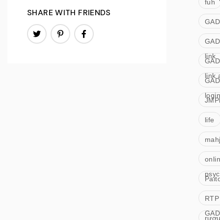
fun
SHARE WITH FRIENDS
GAD
GAD
link
GAD
link 
GAD
logi
JMP
life
mah
onli
psyc
Pait
RTP
GAD
rượ