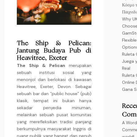
Κόσμο τ
Παιχνιδ
Why UK
Choose
GamSto
Flexibl
The Ship & Pelican:
Option
Jantung Budaya Pub di
Ruleta 
Heavitree, Exeter
Juega 
The Ship & Pelican
merupakan
Real
sebuah institusi sosial yang
Ruleta 
menonjol dan berlokasi di kawasan
Online 
Heavitree, Exeter, Devon. Sebagai
Gana Si
sebuah bar dan “public house” (pub)
klasik, tempat ini bukan hanya
Rece
sekadar penyedia minuman,
melainkan sebuah pusat komunitas
Com
yang merefleksikan tradisi panjang
A Word
berkumpulnya masyarakat Inggris di
Comme
ruang publik yang hangat dan penuh
world!