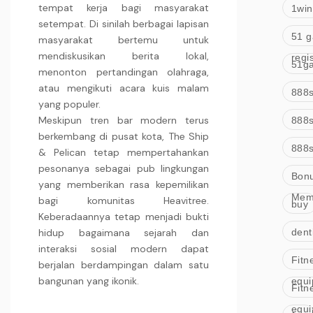
tempat kerja bagi masyarakat
1win
setempat. Di sinilah berbagai lapisan
51 
masyarakat bertemu untuk
mendiskusikan berita lokal,
regi
51ga
menonton pertandingan olahraga,
atau mengikuti acara kuis malam
888s
yang populer.
Meskipun tren bar modern terus
888s
berkembang di pusat kota, The Ship
& Pelican tetap mempertahankan
pesonanya sebagai pub lingkungan
Bon
yang memberikan rasa kepemilikan
Mem
bagi komunitas Heavitree.
buy
Keberadaannya tetap menjadi bukti
hidup bagaimana sejarah dan
dent
interaksi sosial modern dapat
Fitn
berjalan berdampingan dalam satu
bangunan yang ikonik.
equ
Fitn
equ