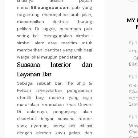
khasnya adalah papan
nama
88loungebar.com
pub yang
tergantung menonjol ke arah jalan,
MY
menampilkan ilustrasi burung
pelikan. Di Inggris, penamaan pub
sering kali menggunakan simbol-
simbol alam atau maritim untuk
F j, Y
memberikan identitas yang unik bagi
**R
warga lokal maupun pendatang.
– G
Biệt
Suasana Interior dan
Layanan Bar
F j, Y
Sebagai sebuah bar, The Ship &
Onl
Pelican menawarkan pengalaman
Εξω
otentik bagi mereka yang ingin
για 
Στον
merasakan keramahan khas Devon.
Di dalamnya, pengunjung akan
F j, Y
disambut dengan suasana interior
yang nyaman, sering kali dihiasi
Why
Cho
dengan elemen kayu gelap dan