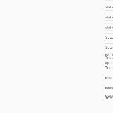
slot
slot
slot 
Spa
Spar
hous
Tris
appl
Tris
кази
юве
маг
לאתר