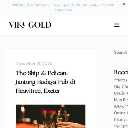
PRESIDENTS’ DAY SALE: Save up to $200 with code PREZ200.
Ends 2/20.
Search
December 16, 2025
Rece
The Ship & Pelican:
**Rượu 
Jantung Budaya Pub di
Giả: Cá
Heavitree, Exeter
Chuẩn 
Mua Rư
100%*
Online 
Εξωτερι
την Εμπ