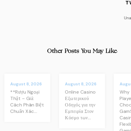
T
Una
Other Posts You May Like
August 8, 2026
August 8, 2026
Augus
**Rượu Ngoại
Online Casino
Why
Thật – Giả:
Εξωτερικού
Play
Cách Phân Biệt
Οδηγός για την
Choo
Chuẩn Xác...
Εμπειρία Στον
Gam
Κόσμο των...
Casi
Flexi
Gamin