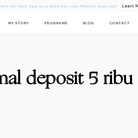
Learn 
ENTS’ DAY SALE: Save up to $200 with code PREZ200. Ends 2/20.
MY STORY
PROGRAMS
BLOG
CONTACT
mal deposit 5 ribu