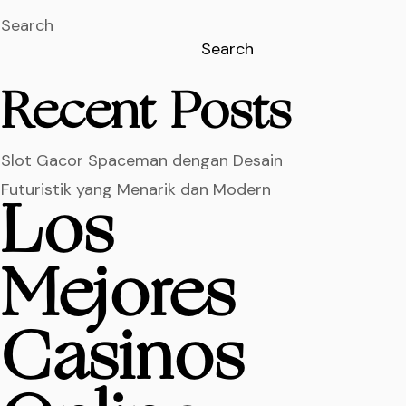
Search
Search
Recent Posts
Slot Gacor Spaceman dengan Desain
Futuristik yang Menarik dan Modern
Los
Mejores
Casinos