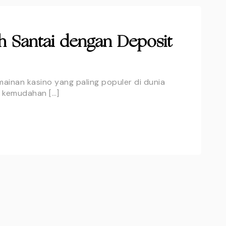
ih Santai dengan Deposit
rmainan kasino yang paling populer di dunia
 kemudahan […]