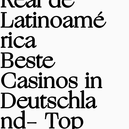
Real de
Latinoamé
rica
Beste
Casinos in
Deutschla
nd- Top