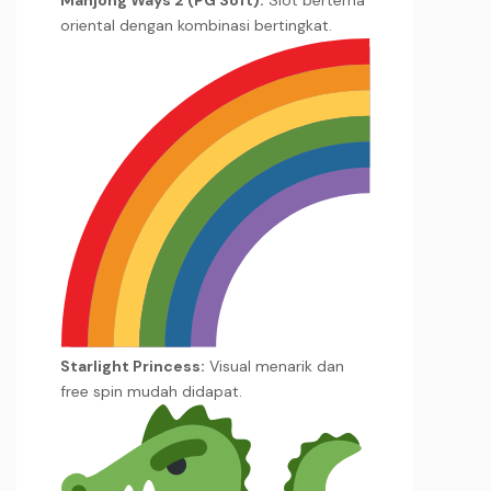
oriental dengan kombinasi bertingkat.
Starlight Princess:
Visual menarik dan
free spin mudah didapat.