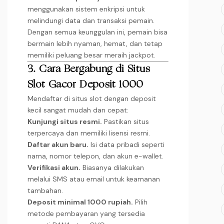
menggunakan sistem enkripsi untuk
melindungi data dan transaksi pemain.
Dengan semua keunggulan ini, pemain bisa
bermain lebih nyaman, hemat, dan tetap
memiliki peluang besar meraih jackpot.
3. Cara Bergabung di Situs
Slot Gacor Deposit 1000
Mendaftar di situs slot dengan deposit
kecil sangat mudah dan cepat:
Kunjungi situs resmi.
Pastikan situs
terpercaya dan memiliki lisensi resmi.
Daftar akun baru.
Isi data pribadi seperti
nama, nomor telepon, dan akun e-wallet.
Verifikasi akun.
Biasanya dilakukan
melalui SMS atau email untuk keamanan
tambahan.
Deposit minimal 1000 rupiah.
Pilih
metode pembayaran yang tersedia