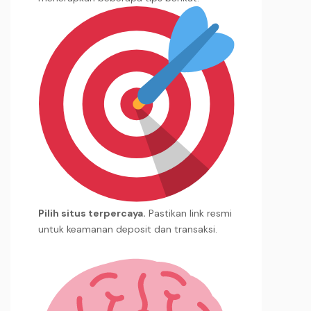
Pilih situs terpercaya.
Pastikan link resmi
untuk keamanan deposit dan transaksi.