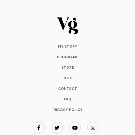
MY STORY
PROGRAMS
STORE
BLOG
CONTACT
FAQ
PRIVACY POLICY