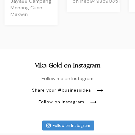
Jaya88 Gampang
online594985903517
Menang Cuan
Maxwin
Vika Gold on Instagram
Follow me on Instagram
Share your #businessidea
Follow on Instagram
Follow on Instagram