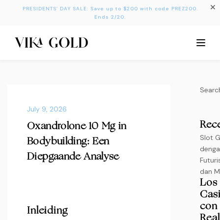
PRESIDENTS’ DAY SALE: Save up to $200 with code PREZ200.
Ends 2/20.
Searc
July 9, 2026
Rec
Oxandrolone 10 Mg in
Slot 
Bodybuilding: Een
denga
Diepgaande Analyse
Futuri
dan M
Los
Cas
con
Inleiding
Rea