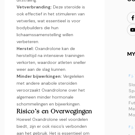
uitstraling.
Vetverbranding:
Deze steroïde is
ook effectief in het stimuleren van
vetverlies, wat essentieel is voor
bodybuilders die hun
lichaamssamenstelling willen
verbeteren.
Herstel:
Oxandrolone kan de
MY
hersteltijd na intensieve trainingen
verkorten, waardoor atleten sneller
weer aan de slag kunnen.
F j,
Minder bijwerkingen:
Vergeleken
met andere anabole steroïden
Sl
veroorzaakt Oxandrolone over het
Sp
de
algemeen minder hormonale
Fut
schommelingen en bijwerkingen.
Me
Risico’s en Overwegingen
Mo
Hoewel Oxandrolone veel voordelen
biedt, zijn er ook risico’s verbonden
F j,
aan het gebruik. Het is essentieel om