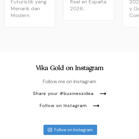
Futuristik yang
Real en España
202
Menarik dan
2026...
y G
Modern
Com
Vika Gold on Instagram
Follow me on Instagram
Share your #businessidea
Follow on Instagram
Follow on Instagram