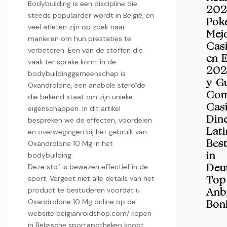
Bodybuilding is een discipline die
202
steeds populairder wordt in België, en
Pok
veel atleten zijn op zoek naar
Mej
manieren om hun prestaties te
Cas
verbeteren. Een van de stoffen die
en 
vaak ter sprake komt in de
202
bodybuildinggemeenschap is
y G
Oxandrolone, een anabole steroïde
Com
die bekend staat om zijn unieke
Cas
eigenschappen. In dit artikel
Din
bespreken we de effecten, voordelen
en overwegingen bij het gebruik van
Lat
Oxandrolone 10 Mg in het
Bes
bodybuilding.
in
Deze stof is bewezen effectief in de
Deu
sport. Vergeet niet alle details van het
Top
product te bestuderen voordat u
Anbi
Oxandrolone 10 Mg online op de
Bon
website belgianroidshop.com/ kopen
in Belgische sportapotheken koopt.