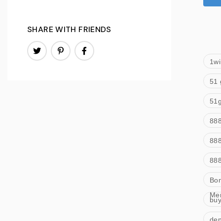
SHARE WITH FRIENDS
1wi
51 
51g
888
888
Bo
Me
bu
den