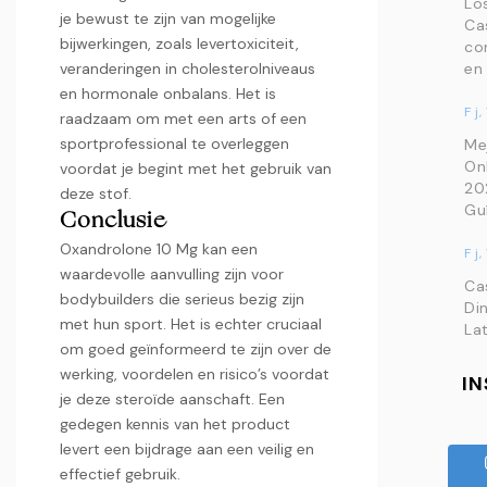
Lo
je bewust te zijn van mogelijke
Ca
bijwerkingen, zoals levertoxiciteit,
co
veranderingen in cholesterolniveaus
en
en hormonale onbalans. Het is
F j,
raadzaam om met een arts of een
sportprofessional te overleggen
Me
On
voordat je begint met het gebruik van
20
deze stof.
Gu
Conclusie
Oxandrolone 10 Mg kan een
F j,
waardevolle aanvulling zijn voor
Ca
bodybuilders die serieus bezig zijn
Di
met hun sport. Het is echter cruciaal
La
om goed geïnformeerd te zijn over de
werking, voordelen en risico’s voordat
I
je deze steroïde aanschaft. Een
gedegen kennis van het product
levert een bijdrage aan een veilig en
effectief gebruik.