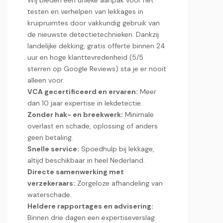
Wij bieden een unieke aanpak voor het
testen en verhelpen van lekkages in
kruipruimtes door vakkundig gebruik van
de nieuwste detectietechnieken.​ Dankzij
landelijke dekking, gratis offerte binnen 24
uur en hoge klanttevredenheid (5/5
sterren op Google Reviews) sta je er nooit
alleen voor.​
VCA gecertificeerd en ervaren:
Meer
dan 10 jaar expertise in lekdetectie.​
Zonder hak- en breekwerk:
Minimale
overlast en schade, oplossing of anders
geen betaling.​
Snelle service:
Spoedhulp bij lekkage,
altijd beschikbaar in heel Nederland.​
Directe samenwerking met
verzekeraars:
Zorgeloze afhandeling van
waterschade.​
Heldere rapportages en advisering:
Binnen drie dagen een expertiseverslag