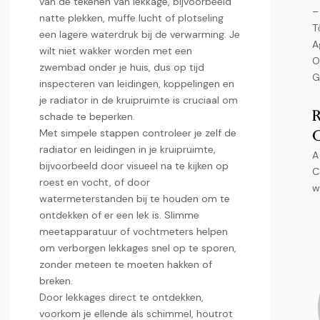
van de tekenen van lekkage, bijvoorbeeld
–
natte plekken, muffe lucht of plotseling
T
een lagere waterdruk bij de verwarming.​ Je
A
wilt niet wakker worden met een
O
zwembad onder je huis, dus op tijd
G
inspecteren van leidingen, koppelingen en
je radiator in de kruipruimte is cruciaal om
schade te beperken.​
Met simpele stappen controleer je zelf de
radiator en leidingen in je kruipruimte,
A
bijvoorbeeld door visueel na te kijken op
C
roest en vocht, of door
w
watermeterstanden bij te houden om te
ontdekken of er een lek is.​ Slimme
meetapparatuur of vochtmeters helpen
om verborgen lekkages snel op te sporen,
zonder meteen te moeten hakken of
breken.​
Door lekkages direct te ontdekken,
voorkom je ellende als schimmel, houtrot