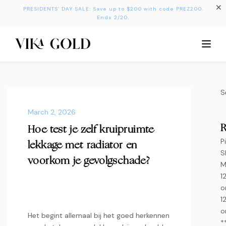
PRESIDENTS’ DAY SALE: Save up to $200 with code PREZ200.
Ends 2/20.
S
March 2, 2026
R
Hoe test je zelf kruipruimte
P
lekkage met radiator en
S
voorkom je gevolgschade?
M
1
o
1
o
Het begint allemaal bij het goed herkennen
*