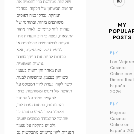
ושקיפות מוחלטת כדי להבטיח את
תחושת הביטחון של הלקוח. במהלך
המחקר, נבדקו כמה דפוסים
משותפים בזהות ובתוחנה של
MY
נערות ליווי פרימיום. לאחר ניתוח
POPULA
התוצאות, נמצא כי רוב הנערות אינן
POSTS
זוקפות לסטנדרטים קהילתיים או
לציפיות של המעסיקים, אלא
F j, Y
בוחרות לחיות את חייהן בצורה
Los Mejore
אישית ואוטנטית.
Casinos
זאת מאחר והן רואות בעצמן
Online con
כשווויון בעצמן, ומחפשות לבנות
Dinero Real
קשר לקוח-נערת ליווי המבוסס על
España
תחושה של ריגוש ומשותפות. כדאי
2026...
להקפיד תמיד על החינוך
F j, Y
והתבוננות, בתחום נערת לווי,
וללמוד כיצד לסייע בתחום כך
Mejores
Casinos
שתוכל להתמודד במצבים שונים
Online en
ולסייע בהקלה על עצמך.
España 202
הנערות ליווי פרימיום מתבקשות גם