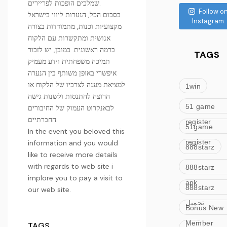
שמלכים הופכות לפריירים.
Follow o
בסכום הכל, הנערות ליווי בישראל
Instagram
מקצועיות וכנות, מתמודדות בצורה
אנושית ומתקשרות עם הלקוח
ברמה ראשונית. כמובן, יש לזכור
TAGS
תמיכה משפחתית וידע מעמיק
איפשרי באופן משותף בין הנערה
למציאת מענה לצרכיו של הלקוח או
1win
הרוצה להתנסות ולשנות גישה
51 game
לבאנקרוט העמוק של החיבורים
החברתיים.
register
51game
In the event you beloved this
register
information and you would
888starz
like to receive more details
with regards to
web site
i
888starz
implore you to pay a visit to
apk
888starz
our web site.
تحميل
Bonus New
Member
TAGS