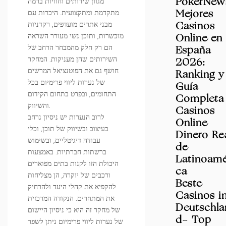
מגוון שירותים וחוויות ברמה
PokerNew
מתקדמת ומתקצועית. היכרות עם
Mejores
מבני אתרים מועדפים, רקדניות
Casinos
מוכשרות, ותוכן נשי מעורר השראה
Online en
הם רק חלק מהמבחר הרחב של
España
השירותים שהן מעניקות. המחקר
2026:
חושף גם את הפוטנציאל המרשים
Ranking y
של נערות ליווי פרימיום בכל
Guía
התחומים, ובפרט בתחום הקידום
Completa
והשיווק.
Casinos
לרוב הנערות יש ניסיון נרחב
Online
בעיצוב ובשיווק של תוכן, וכלי
Dinero Re
עבודה דיגיטליים, ובשימוש
de
ברשתות חברתיות. באמצעות
Latinoamé
היכולת הזו לקנות בתים מפוארים
ca
ורכבים של יוקרה, הן מצליחות
Beste
להקפיא את קהלי היעד ולהרחיק
Casinos i
את המתחרים. הנקודה המרכזית
Deutschla
של מחקר זה היא כי ניסיון היישום
d- Top
של נערות ליווי פרימיום ניתן לשפר