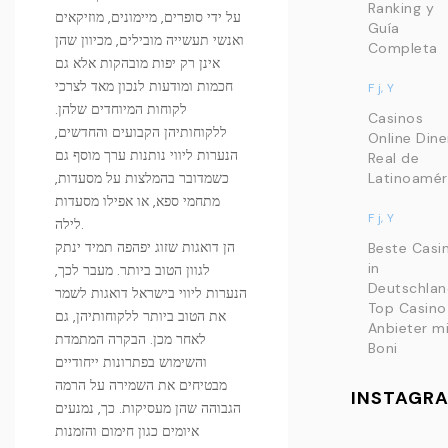
Ranking y
על ידי סופרים, מיימונים, מוזיקאים
Guía
ואנשי תעשייה מובילים, מכיוון שהן
Completa
אינן רק יפות מובהקות אלא גם
חכמות ומודעות לנכון מאד לצרכי
F j, Y
לקוחות המיוחדים שלהן.
Casinos
ללקוחותיהן הקבועים והחדשים,
Online Dine
הנערות ליווי נותנות ערך מוסף גם
Real de
Latinoamér
כשמדובר בהמלצות על מסעדות,
מתחמי ספא, או אפילו מסעדות
F j, Y
לילה.
הן דואגות שזוג יפהפה תמיד ינתק
Beste Casi
in
לגוון הטוב ביותר. מעבר לכך,
Deutschla
הנערות ליווי בישראל דואגות לשמר
Top Casino
את הטוב ביותר ללקוחותיהן, גם
Anbieter m
לאחר מכן. הבקרה המתמדת
Boni
והשימוש בפתרונות ייחודיים
מבטיחים את השמירה על הרמה
INSTAGR
הגבוהה שהן מעסיקות. כך, נמנעים
איומים כגון חימום והזמנות