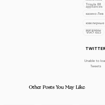
Trisula 88
appliances
казино Лев
ювелирные
магазины
כנסו לאתר
TWITTE
Unable to lo
Tweets
Other Posts You May Like