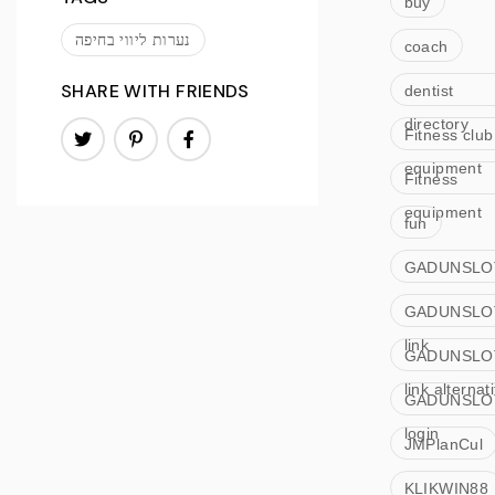
buy
נערות ליווי בחיפה
coach
SHARE WITH FRIENDS
dentist
directory
Fitness club
equipment
Fitness
equipment
fun
GADUNSLO
GADUNSLO
link
GADUNSLO
link alternati
GADUNSLO
login
JMPlanCul
KLIKWIN88