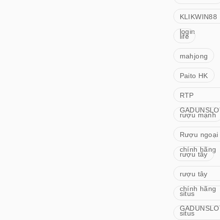
KLIKWIN88
login
life
mahjong
Paito HK
RTP
GADUNSLO
rượu mạnh
Rượu ngoại
chính hãng
rượu tây
rượu tây
chính hãng
situs
GADUNSLO
situs