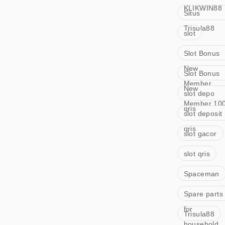
KLIKWIN88
Situs
Trisula88
slot
Slot Bonus
New
Slot Bonus
Member
New
slot depo
Member 10
qris
slot deposit
qris
slot gacor
slot qris
Spaceman
Spare parts
for
Trisula88
household