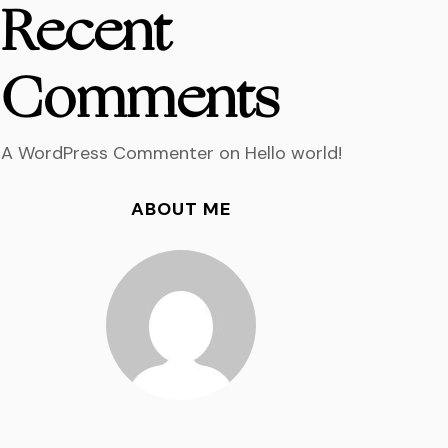
Recent
Comments
A WordPress Commenter
on
Hello world!
ABOUT ME