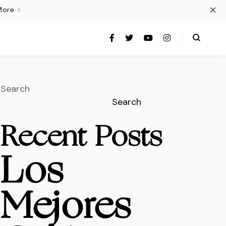
More
Search
Search
Recent Posts
Los
Mejores