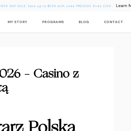
Learn 
ENTS’ DAY SALE: Save up to $200 with code PREZ200. Ends 2/20.
MY STORY
PROGRAMS
BLOG
CONTACT
2026 – Casino z
tą
arz Polska