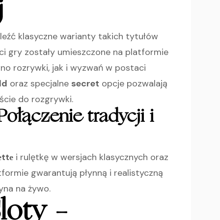
j
leźć klasyczne warianty takich tytułów
ści gry zostały umieszczone na platformie
no rozrywki, jak i wyzwań w postaci
ld
oraz specjalne
secret
opcje pozwalają
ście do rozgrywki.
Połączenie tradycji i
еttе
i rulętkę w wersjach klasycznych oraz
formie gwarantują płynną i realistyczną
yna na żywo.
loty –