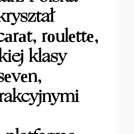
kryształ
аrаt, rоulеttе,
kiej klasy
 sеvеn,
rakcyjnymi