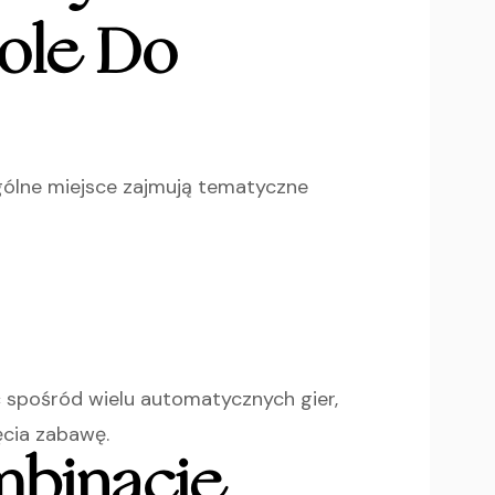
ole Do
gólne miejsce zajmują tematyczne
spośród wielu automatycznych gier,
ęcia zabawę.
mbinacje