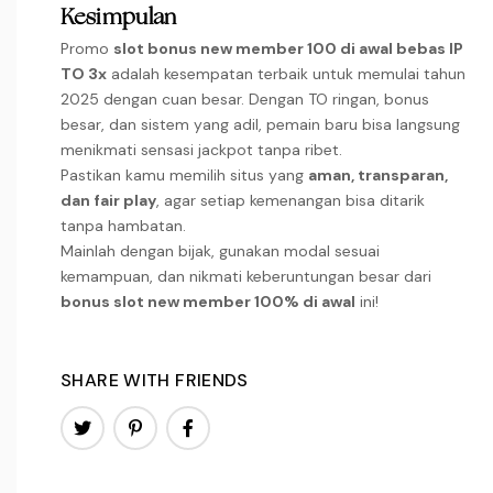
Kesimpulan
Promo
slot bonus new member 100 di awal bebas IP
TO 3x
adalah kesempatan terbaik untuk memulai tahun
2025 dengan cuan besar. Dengan TO ringan, bonus
besar, dan sistem yang adil, pemain baru bisa langsung
menikmati sensasi jackpot tanpa ribet.
Pastikan kamu memilih situs yang
aman, transparan,
dan fair play
, agar setiap kemenangan bisa ditarik
tanpa hambatan.
Mainlah dengan bijak, gunakan modal sesuai
kemampuan, dan nikmati keberuntungan besar dari
bonus slot new member 100% di awal
ini!
SHARE WITH FRIENDS