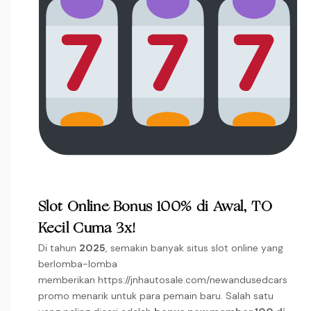
Slot Online Bonus 100% di Awal, TO
Kecil Cuma 3x!
Di tahun
2025
, semakin banyak situs slot online yang
berlomba-lomba
memberikan
https://jnhautosale.com/newandusedcars
promo menarik untuk para pemain baru. Salah satu