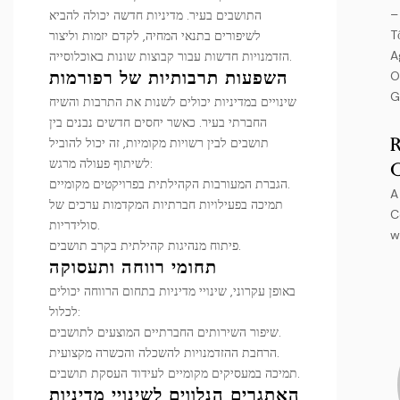
–
התושבים בעיר. מדיניות חדשה יכולה להביא
T
לשיפורים בתנאי המחיה, לקדם יזמות וליצור
A
הזדמנויות חדשות עבור קבוצות שונות באוכלוסייה.
O
השפעות תרבותיות של רפורמות
G
שינויים במדיניות יכולים לשנות את התרבות והשיח
החברתי בעיר. כאשר יחסים חדשים נבנים בין
תושבים לבין רשויות מקומיות, זה יכול להוביל
לשיתוף פעולה מרגש:
הגברת המעורבות הקהילתית בפרויקטים מקומיים.
A
תמיכה בפעילויות חברתיות המקדמות ערכים של
C
סולידריות.
w
פיתוח מנהיגות קהילתית בקרב תושבים.
תחומי רווחה ותעסוקה
באופן עקרוני, שינויי מדיניות בתחום הרווחה יכולים
לכלול:
שיפור השירותים החברתיים המוצעים לתושבים.
הרחבת ההזדמנויות להשכלה והכשרה מקצועית.
תמיכה במעסיקים מקומיים לעידוד העסקת תושבים.
האתגרים הנלווים לשינויי מדיניות