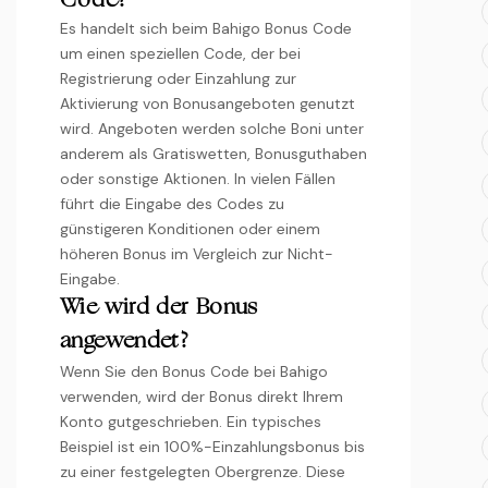
Code?
Es handelt sich beim Bahigo Bonus Code
um einen speziellen Code, der bei
Registrierung oder Einzahlung zur
Aktivierung von Bonusangeboten genutzt
wird. Angeboten werden solche Boni unter
anderem als Gratiswetten, Bonusguthaben
oder sonstige Aktionen. In vielen Fällen
führt die Eingabe des Codes zu
günstigeren Konditionen oder einem
höheren Bonus im Vergleich zur Nicht-
Eingabe.
Wie wird der Bonus
angewendet?
Wenn Sie den Bonus Code bei Bahigo
verwenden, wird der Bonus direkt Ihrem
Konto gutgeschrieben. Ein typisches
Beispiel ist ein 100%-Einzahlungsbonus bis
zu einer festgelegten Obergrenze. Diese