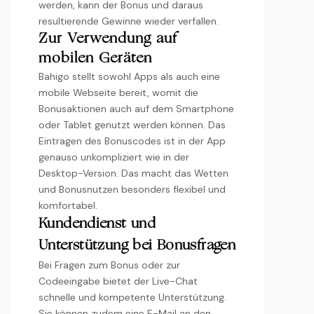
werden, kann der Bonus und daraus
resultierende Gewinne wieder verfallen.
Zur Verwendung auf
mobilen Geräten
Bahigo stellt sowohl Apps als auch eine
mobile Webseite bereit, womit die
Bonusaktionen auch auf dem Smartphone
oder Tablet genutzt werden können. Das
Eintragen des Bonuscodes ist in der App
genauso unkompliziert wie in der
Desktop-Version. Das macht das Wetten
und Bonusnutzen besonders flexibel und
komfortabel.
Kundendienst und
Unterstützung bei Bonusfragen
Bei Fragen zum Bonus oder zur
Codeeingabe bietet der Live-Chat
schnelle und kompetente Unterstützung.
Sie können zudem eine E-Mail an den