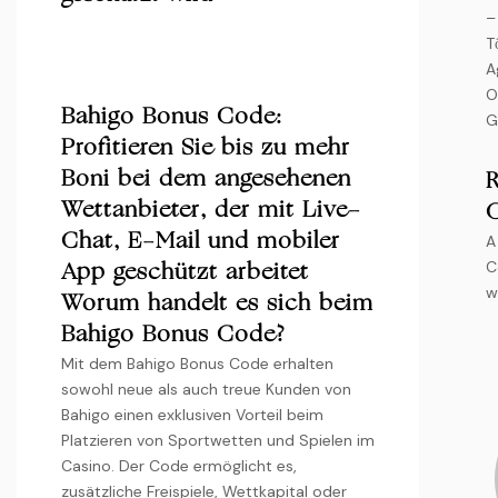
–
T
A
O
Bahigo Bonus Code:
G
Profitieren Sie bis zu mehr
Boni bei dem angesehenen
Wettanbieter, der mit Live-
Chat, E-Mail und mobiler
A
C
App geschützt arbeitet
w
Worum handelt es sich beim
Bahigo Bonus Code?
Mit dem Bahigo Bonus Code erhalten
sowohl neue als auch treue Kunden von
Bahigo einen exklusiven Vorteil beim
Platzieren von Sportwetten und Spielen im
Casino. Der Code ermöglicht es,
zusätzliche Freispiele, Wettkapital oder