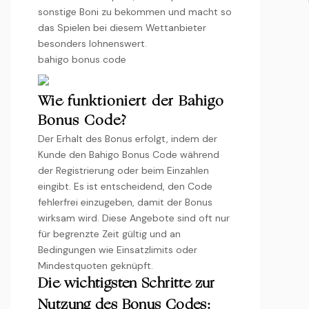
sonstige Boni zu bekommen und macht so
das Spielen bei diesem Wettanbieter
besonders lohnenswert.
bahigo bonus code
Wie funktioniert der Bahigo
Bonus Code?
Der Erhalt des Bonus erfolgt, indem der
Kunde den Bahigo Bonus Code während
der Registrierung oder beim Einzahlen
eingibt. Es ist entscheidend, den Code
fehlerfrei einzugeben, damit der Bonus
wirksam wird. Diese Angebote sind oft nur
für begrenzte Zeit gültig und an
Bedingungen wie Einsatzlimits oder
Mindestquoten geknüpft.
Die wichtigsten Schritte zur
Nutzung des Bonus Codes: