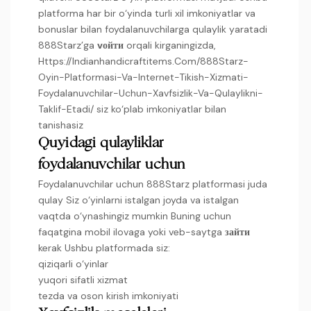
platforma har bir o‘yinda turli xil imkoniyatlar va
bonuslar bilan foydalanuvchilarga qulaylik yaratadi
888Starz’ga
vойти
orqali kirganingizda,
Https://Indianhandicraftitems.Com/888Starz-
Oyin-Platformasi-Va-Internet-Tikish-Xizmati-
Foydalanuvchilar-Uchun-Xavfsizlik-Va-Qulaylikni-
Taklif-Etadi/
siz ko‘plab imkoniyatlar bilan
tanishasiz
Quyidagi qulayliklar
foydalanuvchilar uchun
Foydalanuvchilar uchun 888Starz platformasi juda
qulay Siz o‘yinlarni istalgan joyda va istalgan
vaqtda o‘ynashingiz mumkin Buning uchun
faqatgina mobil ilovaga yoki veb-saytga
зайти
kerak Ushbu platformada siz:
qiziqarli o‘yinlar
yuqori sifatli xizmat
tezda va oson kirish imkoniyati