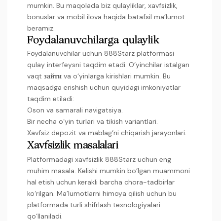
mumkin. Bu maqolada biz qulayliklar, xavfsizlik,
bonuslar va mobil ilova haqida batafsil ma’lumot
beramiz.
Foydalanuvchilarga qulaylik
Foydalanuvchilar uchun 888Starz platformasi
qulay interfeysni taqdim etadi. O‘yinchilar istalgan
vaqt
зайти
va o‘yinlarga kirishlari mumkin. Bu
maqsadga erishish uchun quyidagi imkoniyatlar
taqdim etiladi:
Oson va samarali navigatsiya.
Bir necha o‘yin turlari va tikish variantlari.
Xavfsiz depozit va mablag‘ni chiqarish jarayonlari.
Xavfsizlik masalalari
Platformadagi xavfsizlik 888Starz uchun eng
muhim masala. Kelishi mumkin bo‘lgan muammoni
hal etish uchun kerakli barcha chora-tadbirlar
ko‘rilgan. Ma’lumotlarni himoya qilish uchun bu
platformada turli shifrlash texnologiyalari
qo‘llaniladi.