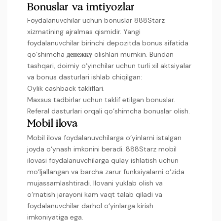
Bonuslar va imtiyozlar
Foydalanuvchilar uchun bonuslar 888Starz
xizmatining ajralmas qismidir. Yangi
foydalanuvchilar birinchi depozitda bonus sifatida
qo‘shimcha
денежку
olishlari mumkin. Bundan
tashqari, doimiy o‘yinchilar uchun turli xil aktsiyalar
va bonus dasturlari ishlab chiqilgan:
Oylik cashback takliflari.
Maxsus tadbirlar uchun taklif etilgan bonuslar.
Referal dasturlari orqali qo‘shimcha bonuslar olish.
Mobil ilova
Mobil ilova foydalanuvchilarga o‘yinlarni istalgan
joyda o‘ynash imkonini beradi. 888Starz mobil
ilovasi foydalanuvchilarga qulay ishlatish uchun
mo‘ljallangan va barcha zarur funksiyalarni o‘zida
mujassamlashtiradi. Ilovani yuklab olish va
o‘rnatish jarayoni kam vaqt talab qiladi va
foydalanuvchilar darhol o‘yinlarga kirish
imkoniyatiga ega.