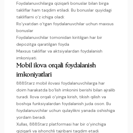
Foydalanuvchilarga qiziqarli bonuslar bilan birga
takliflar ham taqdim etiladi. Bu bonuslar quyidagi
takliflarni o‘z ichiga oladi:
Ro‘yxatdan o‘tgan foydalanuvchilar uchun maxsus
bonuslar
Foydalanuvchilar tomonidan kiritilgan har bir
depozitga qaratilgan foyda
Maxsus takliflar va aktsiyalardan foydalanish
imkoniyati.
Mobil ilova orqali foydalanish
imkoniyatlari
888Starz mobil ilovasi foydalanuvchilarga har
doim harakatda bo‘lish imkonini berishi bilan ajralib
turadi. Ilova orqali o‘yinga kirish, tikish qilish va
boshqa funksiyalardan foydalanish juda oson. Bu
foydalanuvchilar uchun qulaylikni yanada oshishiga
yordam beradi.
Xullas, 888Starz platformasi har bir o‘yinchiga
qiziqarli va ishonchli tajribani taqdim etadi.