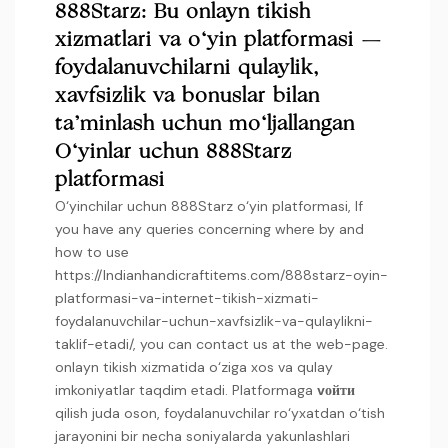
888Starz: Bu onlayn tikish
xizmatlari va o‘yin platformasi —
foydalanuvchilarni qulaylik,
xavfsizlik va bonuslar bilan
ta’minlash uchun mo‘ljallangan
O‘yinlar uchun 888Starz
platformasi
O‘yinchilar uchun 888Starz o‘yin platformasi, If
you have any queries concerning where by and
how to use
https://Indianhandicraftitems.com/888starz-oyin-
platformasi-va-internet-tikish-xizmati-
foydalanuvchilar-uchun-xavfsizlik-va-qulaylikni-
taklif-etadi/
, you can contact us at the web-page.
onlayn tikish xizmatida o‘ziga xos va qulay
imkoniyatlar taqdim etadi. Platformaga
vойти
qilish juda oson, foydalanuvchilar ro‘yxatdan o‘tish
jarayonini bir necha soniyalarda yakunlashlari