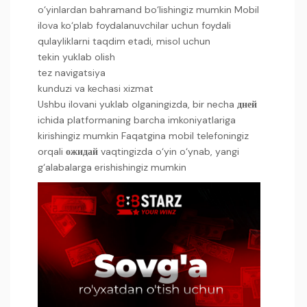
o‘yinlardan bahramand bo‘lishingiz mumkin Mobil
ilova ko‘plab foydalanuvchilar uchun foydali
qulayliklarni taqdim etadi, misol uchun
tekin yuklab olish
tez navigatsiya
kunduzi va kechasi xizmat
Ushbu ilovani yuklab olganingizda, bir necha
дней
ichida platformaning barcha imkoniyatlariga
kirishingiz mumkin Faqatgina mobil telefoningiz
orqali
ожидай
vaqtingizda o‘yin o‘ynab, yangi
g‘alabalarga erishishingiz mumkin