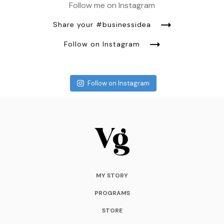
Follow me on Instagram
Share your #businessidea
Follow on Instagram
Follow on Instagram
MY STORY
PROGRAMS
STORE