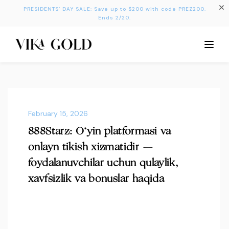
PRESIDENTS’ DAY SALE: Save up to $200 with code PREZ200.
Ends 2/20.
February 15, 2026
888Starz: O‘yin platformasi va
onlayn tikish xizmatidir —
foydalanuvchilar uchun qulaylik,
xavfsizlik va bonuslar haqida