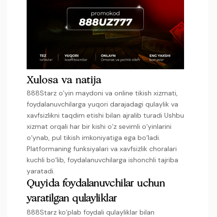
Xulosa va natija
888Starz o’yin maydoni va online tikish xizmati,
foydalanuvchilarga yuqori darajadagi qulaylik va
xavfsizlikni taqdim etishi bilan ajralib turadi Ushbu
xizmat orqali har bir kishi o‘z sevimli o‘yinlarini
o‘ynab, pul tikish imkoniyatiga ega bo‘ladi.
Platformaning funksiyalari va xavfsizlik choralari
kuchli bo‘lib, foydalanuvchilarga ishonchli tajriba
yaratadi.
Quyida foydalanuvchilar uchun
yaratilgan qulayliklar
888Starz ko‘plab foydali qulayliklar bilan